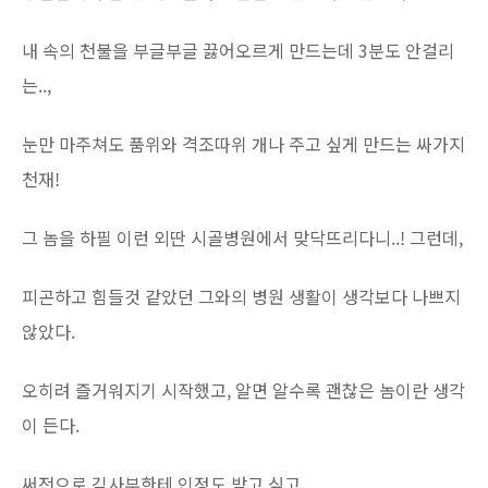
내 속의 천불을 부글부글 끓어오르게 만드는데 3분도 안걸리
는..,
눈만 마주쳐도 품위와 격조따위 개나 주고 싶게 만드는 싸가지
천재!
그 놈을 하필 이런 외딴 시골병원에서 맞닥뜨리다니..! 그런데,
피곤하고 힘들것 같았던 그와의 병원 생활이 생각보다 나쁘지
않았다.
오히려 즐거워지기 시작했고, 알면 알수록 괜찮은 놈이란 생각
이 든다.
써전으로 김사부한테 인정도 받고 싶고,