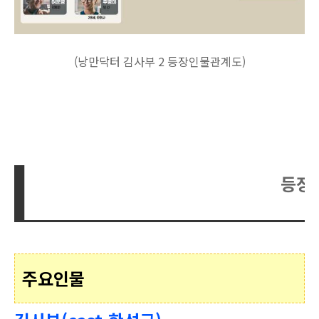
(낭만닥터 김사부 2 등장인물관계도)
등장
주요인물