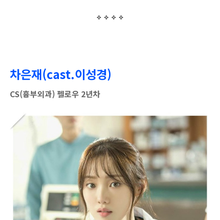
차은재(cast.이성경)
CS(흉부외과) 펠로우 2년차