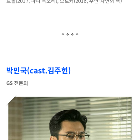
트롤(2017, 파피 목소리), 브로커(2016, 주연-차연희 역)
박민국(cast.김주헌)
GS 전문의