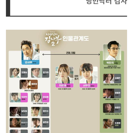
낭만닥터 김사부