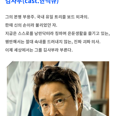
김사부(cast.한석규)
그의 본명 부용주. 국내 유일 트리플 보드 외과의.
한때 신의 손이라 불리었던 자.
지금은 스스로를 낭만닥터라 칭하며 은둔생활을 즐기고 있는,
웬만해서는 절대 속내를 드러내지 않는, 진짜 괴짜 의사.
이제 세상에서는 그를 김사부라 부른다.