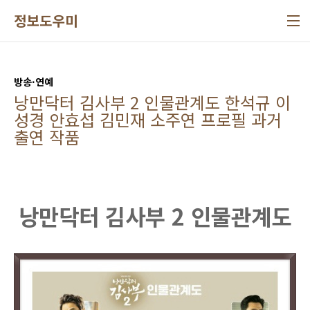
본문 바로가기
정보도우미
방송·연예
낭만닥터 김사부 2 인물관계도 한석규 이
성경 안효섭 김민재 소주연 프로필 과거
출연 작품
낭만닥터 김사부 2 인물관계도