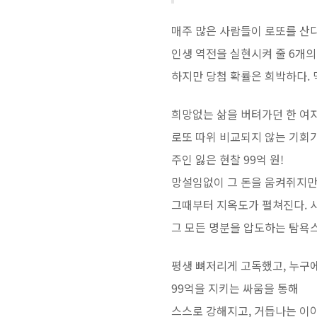
매주 많은 사람들이 로또를 산다
인생 역전을 실현시켜 줄 6개의
하지만 당첨 확률은 희박하다. 
희망없는 삶을 버텨가던 한 여
로또 따위 비교되지 않는 기회
주인 잃은 현찰 99억 원!
망설임없이 그 돈을 움켜쥐지
그때부터 지옥도가 펼쳐진다. 사랑,
그 모든 명분을 압도하는 탐욕
평생 뼈저리게 고독했고, 누구
99억을 지키는 싸움을 통해
스스로 강해지고, 거듭나는 이야