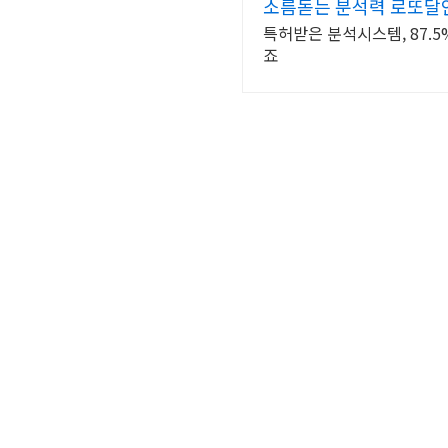
소름돋는 분석력 로또달인
특허받은 분석시스템, 87.5
죠