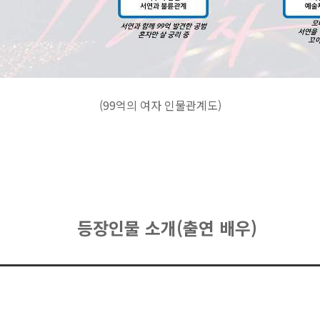
(99억의 여자 인물관계도)
등장인물 소개(출연 배우)
)