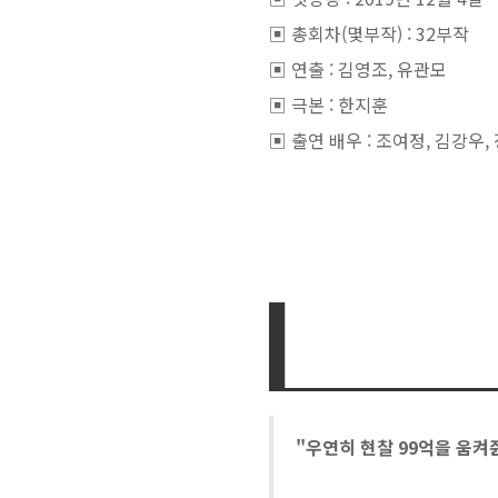
▣ 총회차(몇부작) : 32부작
▣ 연출 : 김영조, 유관모
▣ 극본 : 한지훈
▣ 출연 배우 : 조여정, 김강우,
"우연히 현찰 99억을 움켜